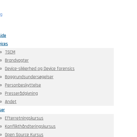
side
vices
TSCM
Brandvagter
Device-sikkerhed og Device forensics
Baggrundsundersøgelser
Personbeskyttelse
Presserådgivning
Andet
ser
Efterretningskursus
Konflikthåndteringskursus
Open Source Kursus