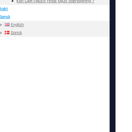
Kan CAM FINDER finde skjult overvågning ?
takt
Dansk
English
Dansk