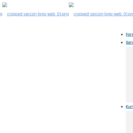
For
Ser
Kur