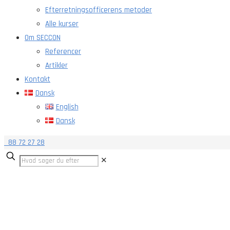
Efterretningsofficerens metoder
Alle kurser
Om SECCON
Referencer
Artikler
Kontakt
Dansk
English
Dansk
88 72 27 28
✕