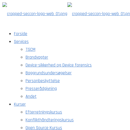
Forside
Services
TSCM
Brandvagter
Device-sikkerhed og Device forensics
Baggrundsundersøgelser
Personbeskyttelse
Presserådgivning
Andet
Kurser
Efterretningskursus
Konflikthåndteringskursus
Open Source Kursus