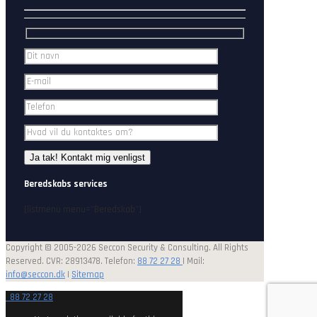
Beredskabs services
[listmenu menu="Beredskab"]
Copyright © 2005-2026 Seccon Security & Consulting. All Rights
Reserved. CVR: 28913478. Telefon:
88 72 27 28
| Mail:
info@seccon.dk
|
Sitemap
88 72 27 28