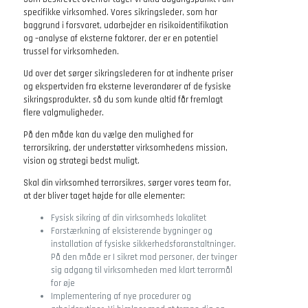
specifikke virksomhed. Vores sikringsleder, som har
baggrund i forsvaret, udarbejder en risikoidentifikation
og –analyse af eksterne faktorer, der er en potentiel
trussel for virksomheden.
Ud over det sørger sikringslederen for at indhente priser
og ekspertviden fra eksterne leverandører af de fysiske
sikringsprodukter, så du som kunde altid får fremlagt
flere valgmuligheder.
På den måde kan du vælge den mulighed for
terrorsikring, der understøtter virksomhedens mission,
vision og strategi bedst muligt.
Skal din virksomhed terrorsikres, sørger vores team for,
at der bliver taget højde for alle elementer:
Fysisk sikring af din virksomheds lokalitet
Forstærkning af eksisterende bygninger og
installation af fysiske sikkerhedsforanstaltninger.
På den måde er I sikret mod personer, der tvinger
sig adgang til virksomheden med klart terrormål
for øje
Implementering af nye procedurer og