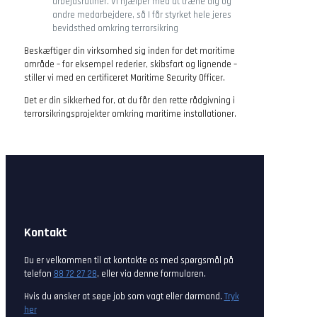
arbejdsrutiner. Vi hjælper med at træne dig og
andre medarbejdere, så I får styrket hele jeres
bevidsthed omkring terrorsikring
Beskæftiger din virksomhed sig inden for det maritime
område – for eksempel rederier, skibsfart og lignende –
stiller vi med en certificeret Maritime Security Officer.
Det er din sikkerhed for, at du får den rette rådgivning i
terrorsikringsprojekter omkring maritime installationer.
Kontakt
Du er velkommen til at kontakte os med spørgsmål på
telefon
88 72 27 28
, eller via denne formularen.
Hvis du ønsker at søge job som vagt eller dørmand.
Tryk
her