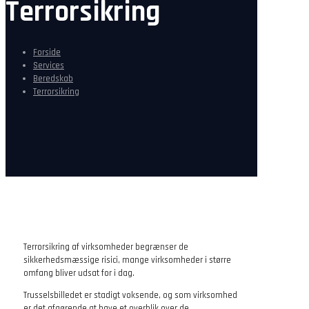
Terrorsikring
Forside
Services
Beredskab
Terrorsikring
Terrorsikring af virksomheder begrænser de
sikkerhedsmæssige risici, mange virksomheder i større
omfang bliver udsat for i dag.
Trusselsbilledet er stadigt voksende, og som virksomhed
er det afgørende at have et overblik over de