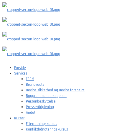
Forside
Services
TSCM
Brandvagter
Device-sikkerhed og Device forensics
Baggrundsundersøgelser
Personbeskyttelse
Presserådgivning
Andet
Kurser
Efterretningskursus
Konflikthåndteringskursus