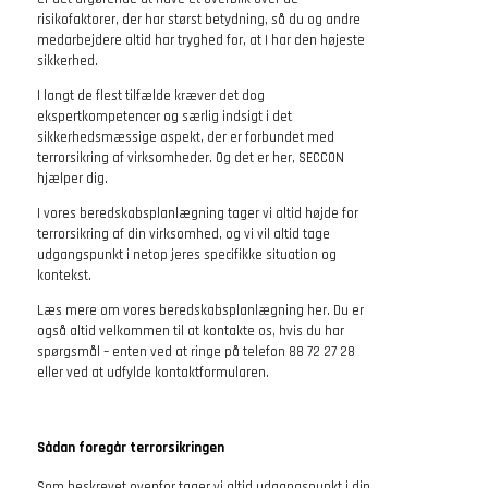
risikofaktorer, der har størst betydning, så du og andre
medarbejdere altid har tryghed for, at I har den højeste
sikkerhed.
I langt de flest tilfælde kræver det dog
ekspertkompetencer og særlig indsigt i det
sikkerhedsmæssige aspekt, der er forbundet med
terrorsikring af virksomheder. Og det er her, SECCON
hjælper dig.
I vores beredskabsplanlægning tager vi altid højde for
terrorsikring af din virksomhed, og vi vil altid tage
udgangspunkt i netop jeres specifikke situation og
kontekst.
Læs mere om vores beredskabsplanlægning her. Du er
også altid velkommen til at kontakte os, hvis du har
spørgsmål – enten ved at ringe på telefon 88 72 27 28
eller ved at udfylde kontaktformularen.
Sådan foregår terrorsikringen
Som beskrevet ovenfor tager vi altid udgangspunkt i din