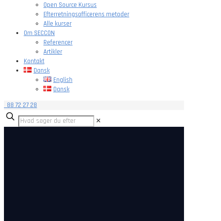
Open Source Kursus
Efterretningsofficerens metoder
Alle kurser
Om SECCON
Referencer
Artikler
Kontakt
Dansk
English
Dansk
88 72 27 28
✕