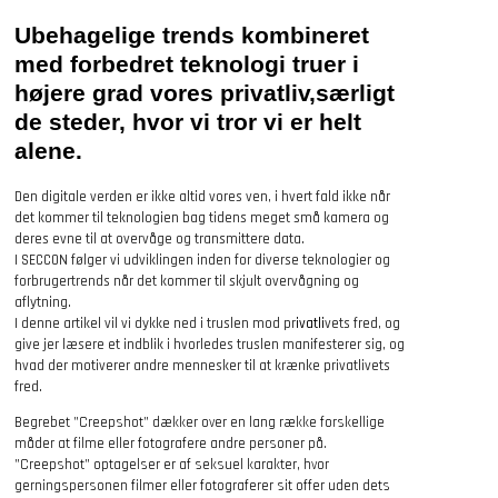
Ubehagelige trends kombineret
med forbedret teknologi truer i
højere grad vores privatliv,særligt
de steder, hvor vi tror vi er helt
alene.
Den digitale verden er ikke altid vores ven, i hvert fald ikke når
det kommer til teknologien bag tidens meget små kamera og
deres evne til at overvåge og transmittere data.
I SECCON følger vi udviklingen inden for diverse teknologier og
forbrugertrends når det kommer til skjult overvågning og
aflytning.
I denne artikel vil vi dykke ned i truslen mod pr
ivatli
vets fred, og
give jer læsere et indblik i hvorledes truslen manifesterer sig, og
hvad der motiverer andre mennesker til at krænke privatlivets
fred.
Begrebet ”Creepshot” dækker over en lang række forskellige
måder at filme eller fotografere andre personer på.
”Creepshot” optagelser er af seksuel karakter, hvor
gerningspersonen filmer eller fotograferer sit offer uden dets