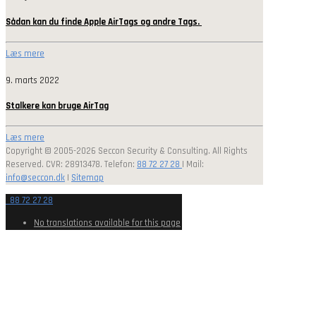
Sådan kan du finde Apple AirTags og andre Tags.
Læs mere
9. marts 2022
Stalkere kan bruge AirTag
Læs mere
Copyright © 2005-2026 Seccon Security & Consulting. All Rights
Reserved. CVR: 28913478. Telefon:
88 72 27 28
| Mail:
info@seccon.dk
|
Sitemap
88 72 27 28
No translations available for this page