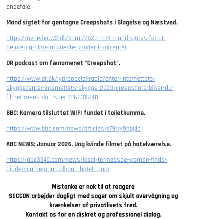
anbefale.
Mand sigtet for gentagne Creepshots i Slagelse og Næstved.
https://nyheder.tv2.dk/krimi/2023-11-14-mand-sigtes-for-at-
belure-og-filme-afklaedte-kunder-i-solcenter
DR podcast om fænomenet ”Creepshot”.
https://www.dr.dk/lyd/special-radio/enter-internettets-
skygge/enter-internettets-skygge-2023/creepshots-bliver-du-
filmet-mens-du-tisser-11162316001
BBC: Kamera tilsluttet WIFI fundet i toiletkumme.
https://www.bbc.com/news/articles/c79rxy9npj4o
ABC NEWS: Januar 2026, Ung kvinde filmet på hotelværelse.
https://abc3340.com/news/local/tennessee-woman-finds-
hidden-camera-in-cullman-hotel-room
Mistanke er nok til at reagere
SECCON arbejder dagligt med sager om skjult overvågning og
krænkelser af privatlivets fred.
Kontakt os for en diskret og professionel dialog.