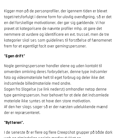
Kigger man på de personprofiler, der igennem tiden er blevet
taget/retsforfulgt i denne form for ulovlig overvågning, så er det
en del forskellige motivationer, der gør sig gældende. Vi har
prøvet at kategorisere de nævnte profiler mhp. at gøre det
nemmere at vurdere og identificere en evt. trussel, men de tre
kategorier skal ses som guidelines til forståelse af fænomenet
frem for et egentligt facit over gerningspersoner.
”Egen drift”
Nogle gerningspersoner handler alene og uden kontakt til
omverden omkring deres forbrydelser, denne type indsamler
foto og videomateriale helt til eget forbrug og deler ikke det
indsamlede billedmateriale med andre.
Sagen fra Slagelse (se link nederst) omhandler netop denne
type gerningsperson, hvor behovet for at dele det indsamlede
materiale ikke syntes at have den store motivation.
Af den her slags sager så er der næsten udelukkende mænd
der er repræsenteret.
”Bytteren”.
I de seneste år er flere og flere Creepshot grupper på både dark