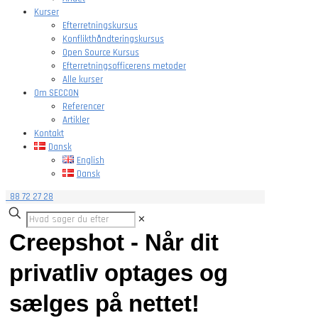
Kurser
Efterretningskursus
Konflikthåndteringskursus
Open Source Kursus
Efterretningsofficerens metoder
Alle kurser
Om SECCON
Referencer
Artikler
Kontakt
Dansk
English
Dansk
88 72 27 28
✕
Creepshot - Når dit
privatliv optages og
sælges på nettet!