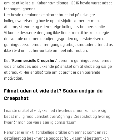
om, at et kollegie i København tilbage i 2016 havde været udsat
for noget lignende.
Her havde udenlandske aktører brudt ind på udvalgte
kollegieværelser og havde opsat skjulte kameraer mhp.
At filme, streame og videresælge kollegiets beboers sexliv.
Vi kunne desværre dengang ikke finde frem til hvilket kollegie
der var tale om, men detaljeringsgraden og beskrivelsen af
gerningspersonernes fremgang og arbejdsmetoder efterlod os
ikke i tvivl om, at her var tale om reel information.
Det ”
Kommercielle Creepshot
” beror fra gerningspersonernes
side af således udelukkende på ønsket om at skabe og sælge
et produkt. Her er altså tale om at profit er den bærende
motivation.
Filmet uden at vide det? Sådan undgår du
Creepshot
I næste artikel vil vi dykke ned i hvorledes man kan sikre sig
bedst mulig mod uønsket overvågning / Creepshot og hvor og
hvornår man bør være særlig opmærksom.
Herunder er link til forskellige artikler om emnet samt en ret
detaljeret og beskrivende podcast fra DR som vi bestemt kan