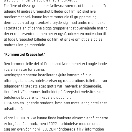
web og almindelige sociale medier dukket op.
For flere af disse grupper er fællesnævneren, at for at kunne få
adgang til andres Creepshot billeder og film, så skal nye
medlemmer selv kunne levere materiale til grupperne, og
dermed selv ud og krænke/forbryde sig imod andre mennesker.
I størstedelen af denne slags grupper er det overvejende mænd
der er repræsenteret, men her er også, udover en motivation til
at tage Creepshot billeder og film, et ønske om at dele og se
andres ulovlige materiale.
”Kommerciel Creepshot”
Den kommercielle del af Creepshot fænomenet er i nogle lande
i asien en stor forretning.
Gerningspersonerne installerer skjulte kamera på bl.a.
offentlige toiletter, hotelværelser og restaurations toiletter, hvor
adgangen til stedets eget gratis WIFI-netværk er tilgængelig.
Herefter LIVE streames indholdet på Creepshot websites som
betalende brugere kan købe sig adgang til.
I USA ses en lignende tendens, hvor især moteller og hoteller er
udsatte mål.
Vi har i SECCON ikke kunne finde konkrete eksempler på at dette
er forgået i Danmark, men i 2022 i forbindelse med en anden
sag om overvågning vi i SECCON håndterede, fik vi information