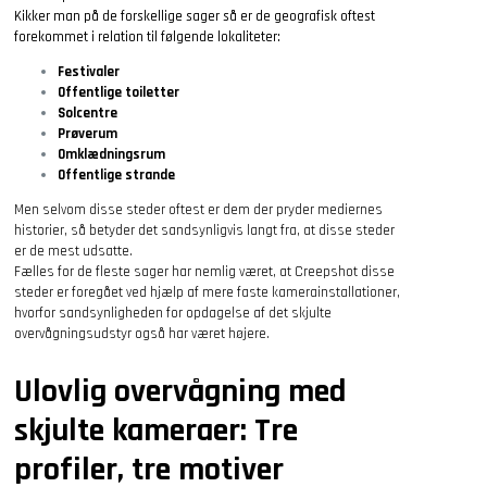
Kikker man på de forskellige sager så er de geografisk oftest
forekommet i relation til følgende lokaliteter:
Festivaler
Offentlige toiletter
Solcentre
Prøverum
Omklædningsrum
Offentlige strande
Men selvom disse steder oftest er dem der pryder mediernes
historier, så betyder det sandsynligvis langt fra, at disse steder
er de mest udsatte.
Fælles for de fleste sager har nemlig været, at Creepshot disse
steder er foregået ved hjælp af mere faste kamerainstallationer,
hvorfor sandsynligheden for opdagelse af det skjulte
overvågningsudstyr også har været højere.
Ulovlig overvågning med
skjulte kameraer: Tre
profiler, tre motiver