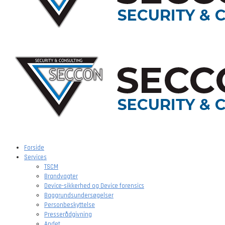
Forside
Services
TSCM
Brandvagter
Device-sikkerhed og Device forensics
Baggrundsundersøgelser
Personbeskyttelse
Presserådgivning
Andet