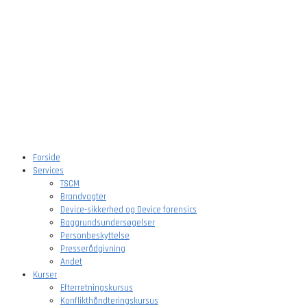
Forside
Services
TSCM
Brandvagter
Device-sikkerhed og Device forensics
Baggrundsundersøgelser
Personbeskyttelse
Presserådgivning
Andet
Kurser
Efterretningskursus
Konflikthåndteringskursus