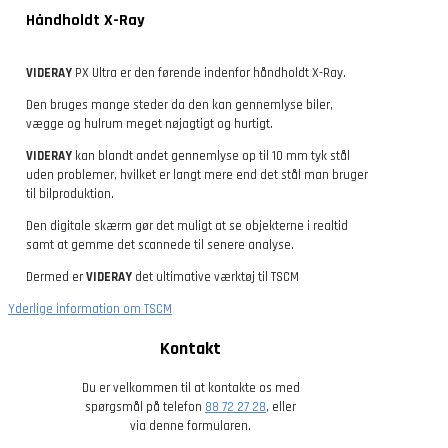
Håndholdt X-Ray
VIDERAY
PX Ultra er den førende indenfor håndholdt X-Ray.
Den bruges mange steder da den kan gennemlyse biler,
vægge og hulrum meget nøjagtigt og hurtigt.
VIDERAY
kan blandt andet gennemlyse op til 10 mm tyk stål
uden problemer, hvilket er langt mere end det stål man bruger
til bilproduktion.
Den digitale skærm gør det muligt at se objekterne i realtid
samt at gemme det scannede til senere analyse.
Dermed er
VIDERAY
det ultimative værktøj til TSCM
Yderlige information om TSCM
Kontakt
Du er velkommen til at kontakte os med
spørgsmål på telefon
88 72 27 28
, eller
via denne formularen.